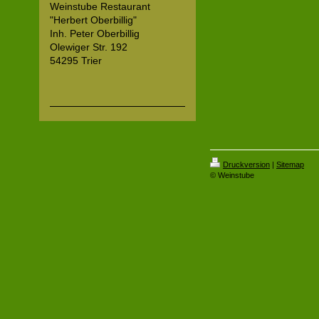
Weinstube Restaurant
"Herbert Oberbillig"
Inh. Peter Oberbillig
Olewiger Str. 192
54295 Trier
Druckversion
|
Sitemap
© Weinstube