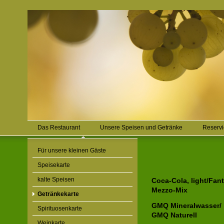
Das Restaurant
Unsere Speisen und Getränke
Reserv
Für unsere kleinen Gäste
Speisekarte
kalte Speisen
Coca-Cola, light/Fant
Mezzo-Mix
Getränkekarte
GMQ Mineralwasser/
Spirituosenkarte
GMQ Nature
Weinkarte