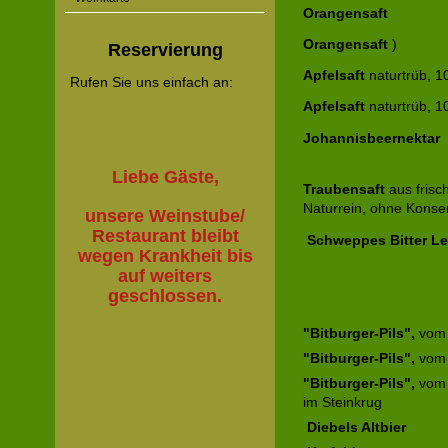
Orangensaft
Orangensaft
)
Reservierung
Apfelsaft
naturtrüb
Rufen Sie uns einfach an:
Apfelsaft
naturtrüb, 1
Johannisbeernektar
Liebe Gäste,
Traubensaft
aus frisc
Naturrein, ohne K
unsere Weinstube/
Restaurant bleibt
Schweppes Bitter
wegen Krankheit bis
auf weiters
geschlossen.
"Bitburger-Pils",
vom 
"Bitburger-Pils",
vom 
"Bitburger-Pils",
vom 
im Steinkrug
Diebels Altbier