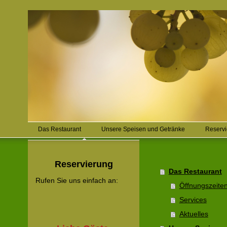
Das Restaurant
Unsere Speisen und Getränke
Reserv
Reservierung
Das Restaurant
Rufen Sie uns einfach an:
Öffnungszeite
Services
Aktuelles