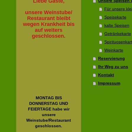
Liebe Gäste,
Unsere Speisen 
Für unsere kle
unsere Weinstube/
Speisekarte
Restaurant bleibt
wegen Krankheit bis
kalte Speisen
auf weiters
Getränkekarte
geschlossen.
Spirituosenkar
Weinkarte
Reservierung
Ihr Weg zu uns
Kontakt
Impressum
MONTAG BIS
DONNERSTAG UND
FEIERTAGE habe wir
unsere
Weinstube/Restaurant
geschlossen.