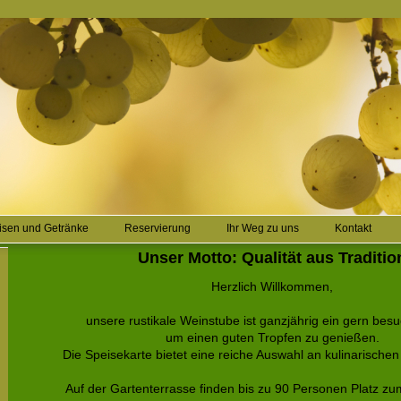
isen und Getränke
Reservierung
Ihr Weg zu uns
Kontakt
Unser Motto: Qualität aus Traditio
Herzlich Willkommen,
unsere rustikale Weinstube ist ganzjährig ein gern besu
um einen guten Tropfen zu genießen.
Die Speisekarte bietet eine reiche Auswahl an kulinarische
Auf der Gartenterrasse finden bis zu 90 Personen Platz z