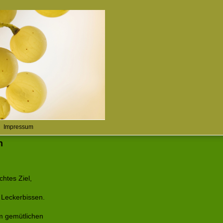
Impressum
n
chtes Ziel,
n Leckerbissen.
um gemütlichen