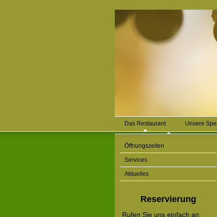
Das Restaurant
Unsere Spe
Öffnungszeiten
Services
Aktuelles
Reservierung
Rufen Sie uns einfach an: